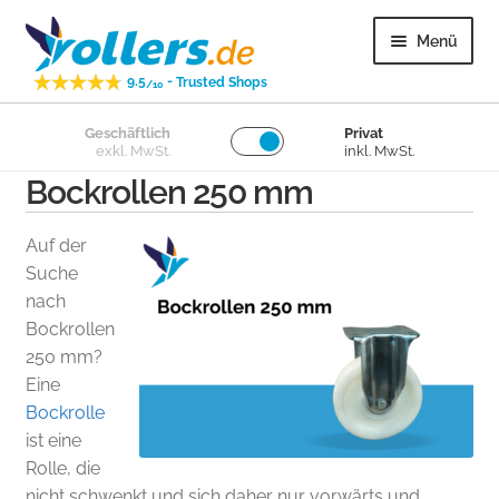
Zur
Zum
Menü
Navigation
Inhalt
-
9.5
Trusted Shops
springen
springen
/10
Unter
Geschäftlich
Privat
Lenkrollen
exkl. MwSt.
inkl. MwSt.
öffnen
Bockrollen 250 mm
Unter
Bockrollen
öffnen
Auf der
Unter
Lose Räder
Suche
öffnen
nach
Bockrollen
Unter
Überige
250 mm?
öffnen
Eine
Unter
Kundenservice
Bockrolle
öffnen
ist eine
Rolle, die
nicht schwenkt und sich daher nur vorwärts und