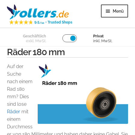
Zur
Zum
Menü
Navigation
Inhalt
-
9.5
Trusted Shops
springen
springen
/10
Unter
Geschäftlich
Privat
Lenkrollen
exkl. MwSt.
inkl. MwSt.
öffnen
Räder 180 mm
Unter
Bockrollen
öffnen
Auf der
Unter
Lose Räder
Suche
öffnen
nach einem
Rad 180
Unter
Überige
mm? Dies
öffnen
sind lose
Unter
Kundenservice
Räder
mit
öffnen
einem
Durchmess
er von 180 Millimeter und haben daher keine Gabel. Sie