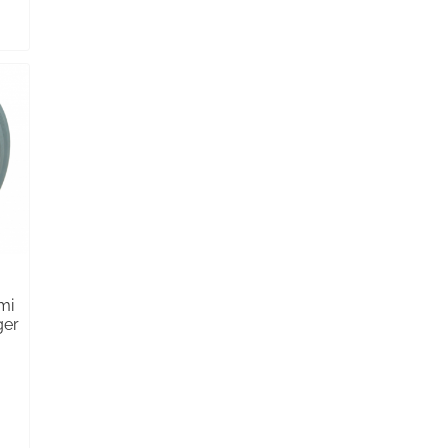
mi
ger