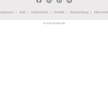
Impressum
|
AGB
|
Datenschutz
|
Kontakt
|
Rücksendung
|
Mein Kon
© 2026 Rollers.de