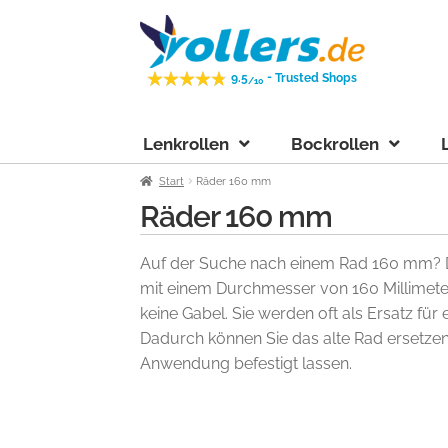
Zur
Zum
Navigation
Inhalt
springen
springen
-
9.5
Trusted Shops
/10
Lenkrollen
Bockrollen
Start
Räder 160 mm
Räder 160 mm
Auf der Suche nach einem Rad 160 mm? D
mit einem Durchmesser von 160 Millimet
keine Gabel. Sie werden oft als Ersatz für 
Dadurch können Sie das alte Rad ersetzen
Anwendung befestigt lassen.