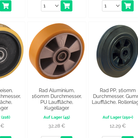
Anzahl
Anzahl
eisen,
Rad Aluminium,
Rad PP, 160mm
hmesser,
160mm Durchmesser,
Durchmesser, Gum
läche,
PU Lauffläche,
Lauffläche, Rollenla
ager
Kugellager
(216)
(45)
(250+)
8
€
32,28
€
12,29
€