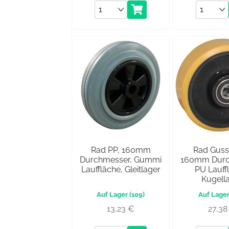
Anzahl
Anzahl
Rad PP, 160mm
Rad Guss
Durchmesser, Gummi
160mm Durc
Lauffläche, Gleitlager
PU Lauff
Kugell
(109)
13,23
€
27,3