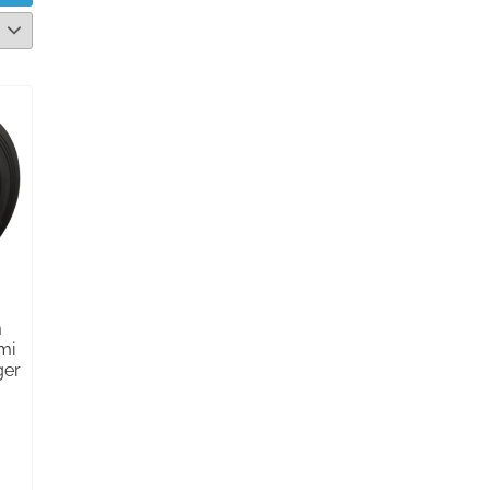
m
mi
ger