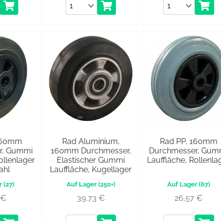
Anzahl
Anzahl
160mm
Rad Aluminium,
Rad PP, 160mm
r, Gummi
160mm Durchmesser,
Durchmesser, Gum
ollenlager
Elastischer Gummi
Lauffläche, Rollenla
ahl
Lauffläche, Kugellager
(27)
(250+)
(67)
6
€
39,73
€
26,57
€