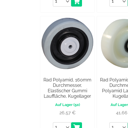
Anzahl
Anzahl
Rad Polyamid, 160mm
Rad Polyami
Durchmesser,
Durchme
Elastischer Gummi
Polyamid La
Lauffläche, Kugellager
Kugell
(50)
26,57
€
41,6
Anzahl
Anzahl