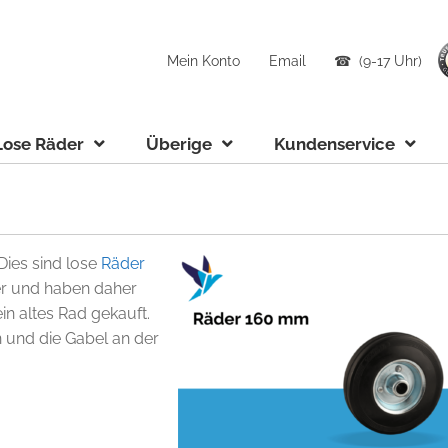
Mein Konto
Email
☎ (9-17 Uhr)
Lose Räder
Überige
Kundenservice
ies sind lose
Räder
er und haben daher
ein altes Rad gekauft.
 und die Gabel an der