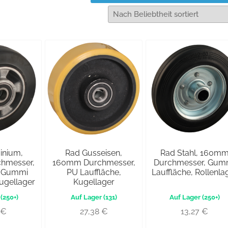
inium,
Rad Gusseisen,
Rad Stahl, 160m
hmesser,
160mm Durchmesser,
Durchmesser, Gum
r Gummi
PU Lauffläche,
Lauffläche, Rollenla
Kugellager
Kugellager
(250+)
(131)
(250+)
€
27,38
€
13,27
€