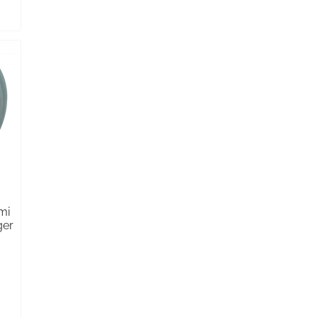
mi
ger