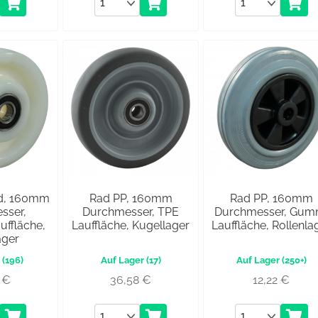
Anzahl
Anzahl
d, 160mm
Rad PP, 160mm
Rad PP, 160mm
sser,
Durchmesser, TPE
Durchmesser, Gum
uffläche,
Lauffläche, Kugellager
Lauffläche, Rollenla
ager
(196)
(17)
(250+)
6
€
36,58
€
12,22
€
Anzahl
Anzahl