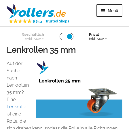
Zur
Zum
Menü
Navigation
Inhalt
-
9.5
Trusted Shops
springen
springen
/10
Unter
Geschäftlich
Privat
Lenkrollen
exkl. MwSt.
inkl. MwSt.
öffnen
Lenkrollen 35 mm
Unter
Bockrollen
öffnen
Auf der
Unter
Lose Räder
Suche
öffnen
nach
Lenkrollen
Unter
Überige
35 mm?
öffnen
Eine
Unter
Kundenservice
Lenkrolle
öffnen
ist eine
Rolle, die
sich drehen kann, sodass die Rolle in alle Richtungen