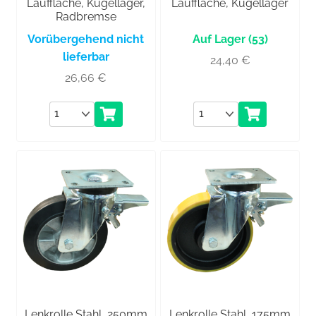
Lauffläche, Kugellager,
Lauffläche, Kugellager
Radbremse
Vorübergehend nicht
(53)
lieferbar
24,40
€
26,66
€
Anzahl
Anzahl
Lenkrolle Stahl, 250mm
Lenkrolle Stahl, 175mm