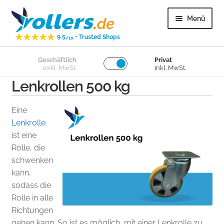
Zur
Zum
Menü
Navigation
Inhalt
-
9.5
Trusted Shops
springen
springen
/10
Unter
Geschäftlich
Privat
Lenkrollen
exkl. MwSt.
inkl. MwSt.
öffnen
Lenkrollen 500 kg
Unter
Bockrollen
öffnen
Eine
Unter
Lose Räder
Lenkrolle
öffnen
ist eine
Rolle, die
Unter
Überige
schwenken
öffnen
kann,
Unter
Kundenservice
sodass die
öffnen
Rolle in alle
Richtungen
gehen kann. So ist es möglich, mit einer Lenkrolle zu