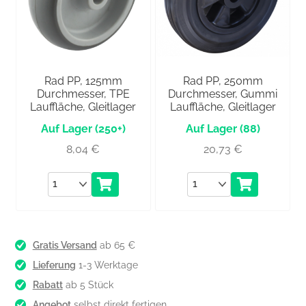
Rad PP, 125mm
Rad PP, 250mm
Durchmesser, TPE
Durchmesser, Gummi
Lauffläche, Gleitlager
Lauffläche, Gleitlager
(250+)
(88)
8,04
€
20,73
€
Anzahl
Anzahl
Gratis Versand
ab 65 €
Lieferung
1-3 Werktage
Rabatt
ab 5 Stück
Angebot
selbst direkt fertigen