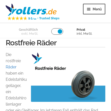
Zur
Zum
Menü
Navigation
Inhalt
-
9.5
Trusted Shops
springen
springen
/10
Unter
Geschäftlich
Privat
Lenkrollen
exkl. MwSt.
inkl. MwSt.
öffnen
Rostfreie Räder
Unter
Bockrollen
öffnen
Die
Unter
Lose Räder
rostfreie
öffnen
Räder
haben ein
Unter
Überige
Edelstahlku
öffnen
gellager,
Unter
Kundenservice
ein
öffnen
Edelstahlro
llenlager
oder ein Gleitlager. Im letzteren Fall enthält das Rad