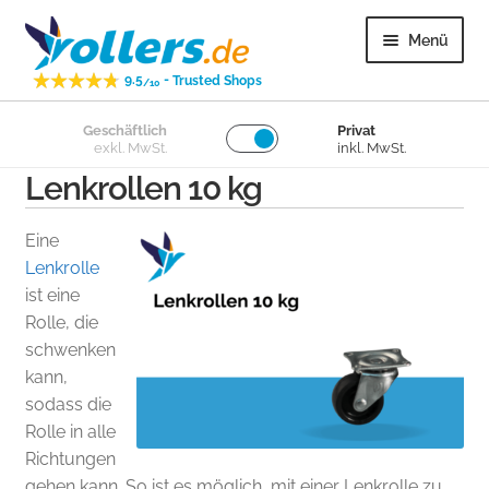
Zur
Zum
Menü
Navigation
Inhalt
-
9.5
Trusted Shops
springen
springen
/10
Unter
Geschäftlich
Privat
Lenkrollen
exkl. MwSt.
inkl. MwSt.
öffnen
Lenkrollen 10 kg
Unter
Bockrollen
öffnen
Eine
Unter
Lose Räder
Lenkrolle
öffnen
ist eine
Rolle, die
Unter
Überige
schwenken
öffnen
kann,
Unter
Kundenservice
sodass die
öffnen
Rolle in alle
Richtungen
gehen kann. So ist es möglich, mit einer Lenkrolle zu