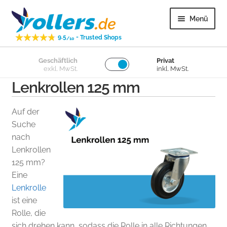
Zur
Zum
Menü
Navigation
Inhalt
-
9.5
Trusted Shops
springen
springen
/10
Unter
Geschäftlich
Privat
Lenkrollen
exkl. MwSt.
inkl. MwSt.
öffnen
Lenkrollen 125 mm
Unter
Bockrollen
öffnen
Auf der
Unter
Lose Räder
Suche
öffnen
nach
Lenkrollen
Unter
Überige
125 mm?
öffnen
Eine
Unter
Kundenservice
Lenkrolle
öffnen
ist eine
Rolle, die
sich drehen kann, sodass die Rolle in alle Richtungen