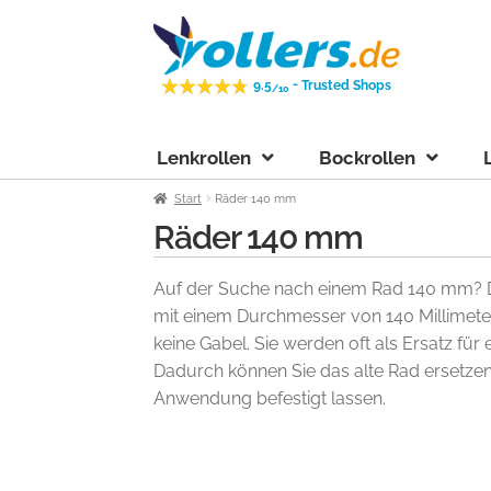
Zur
Zum
Navigation
Inhalt
springen
springen
-
9.5
Trusted Shops
/10
Lenkrollen
Bockrollen
Start
Räder 140 mm
Räder 140 mm
Auf der Suche nach einem Rad 140 mm? D
mit einem Durchmesser von 140 Millimet
keine Gabel. Sie werden oft als Ersatz für 
Dadurch können Sie das alte Rad ersetzen
Anwendung befestigt lassen.