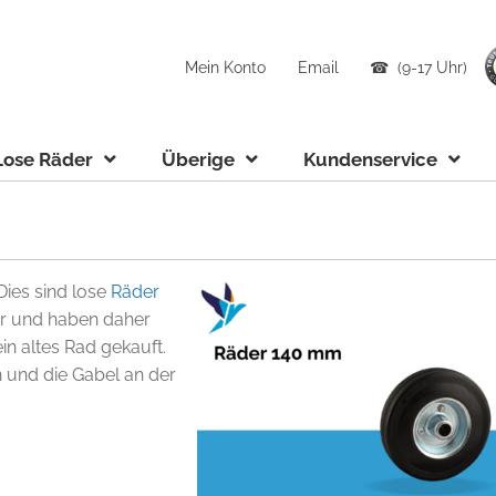
Mein Konto
Email
☎ (9-17 Uhr)
Lose Räder
Überige
Kundenservice
ies sind lose
Räder
er und haben daher
ein altes Rad gekauft.
 und die Gabel an der