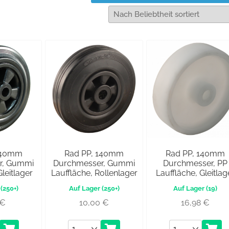
140mm
Rad PP, 140mm
Rad PP, 140mm
r, Gummi
Durchmesser, Gummi
Durchmesser, PP
Gleitlager
Lauffläche, Rollenlager
Lauffläche, Gleitlag
(250+)
(250+)
(19)
€
10,00
€
16,98
€
Anzahl
Anzahl