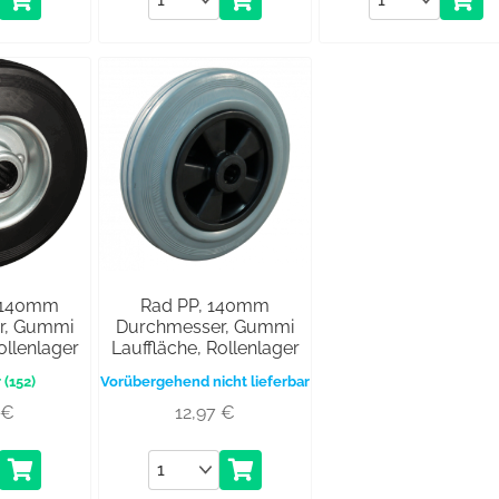
, 140mm
Rad PP, 140mm
r, Gummi
Durchmesser, Gummi
ollenlager
Lauffläche, Rollenlager
(152)
Vorübergehend nicht lieferbar
8
€
12,97
€
Anzahl