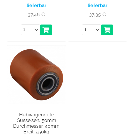
lieferbar
lieferbar
37,46
€
37,35
€
Anzahl
Anzahl
Hubwagenrolle
Gusseisen, 50mm
Durchmesser, 40mm
Breit, 250kg