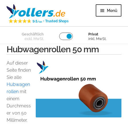
Zur
Zum
Menü
Navigation
Inhalt
-
9.5
Trusted Shops
springen
springen
/10
Unter
Geschäftlich
Privat
Lenkrollen
exkl. MwSt.
inkl. MwSt.
öffnen
Hubwagenrollen 50 mm
Unter
Bockrollen
öffnen
Auf dieser
Unter
Lose Räder
Seite finden
öffnen
Sie alle
Hubwagen
Unter
Überige
rollen
mit
öffnen
einem
Unter
Kundenservice
Durchmess
öffnen
er von 50
Millimeter.