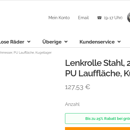
Mein Konto
Email
☎ (9-17 Uhr)
Lose Räder
Überige
Kundenservice
hmesser, PU Lauffläche, Kugellager
Lenkrolle Stahl
PU Lauffläche, K
127,53
€
Anzahl
Bis zu 25% Rabatt bei g