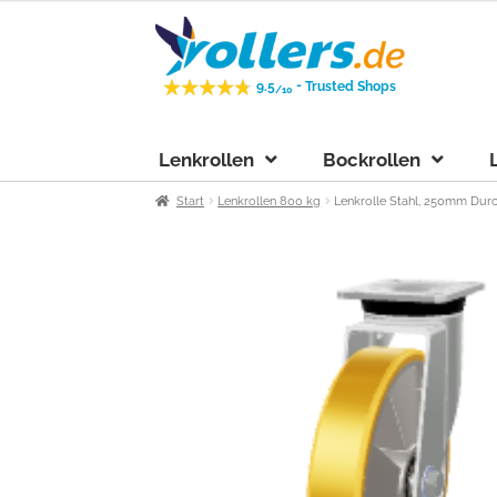
Zur
Zum
Navigation
Inhalt
springen
springen
-
9.5
Trusted Shops
/10
Lenkrollen
Bockrollen
Start
Lenkrollen 800 kg
Lenkrolle Stahl, 250mm Durc