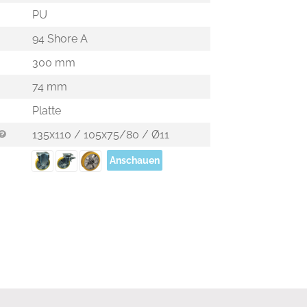
PU
94 Shore A
300 mm
74 mm
Platte
135x110 / 105x75/80 / Ø11
Anschauen