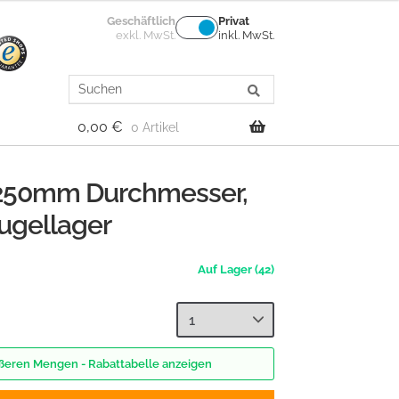
Geschäftlich
Privat
exkl. MwSt.
inkl. MwSt.
Search
for:
0,00
€
0 Artikel
, 250mm Durchmesser,
ugellager
(42)
rößeren Mengen - Rabattabelle anzeigen