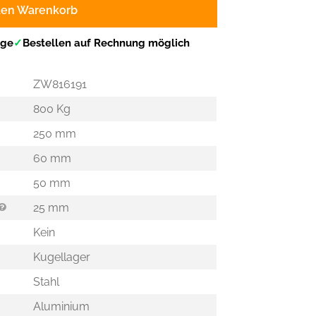
den Warenkorb
age
✓
Bestellen auf Rechnung möglich
ZW816191
800 Kg
250 mm
60 mm
50 mm
25 mm
Kein
Kugellager
Stahl
Aluminium