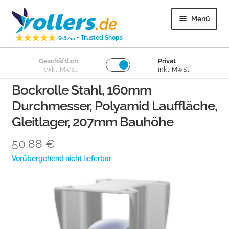
Zur
Zum
Menü
Navigation
Inhalt
-
9.5
Trusted Shops
springen
springen
/10
Unter
Geschäftlich
Privat
Lenkrollen
exkl. MwSt.
inkl. MwSt.
öffnen
Bockrolle Stahl, 160mm
Unter
Bockrollen
Durchmesser, Polyamid Lauffläche,
öffnen
Gleitlager, 207mm Bauhöhe
Unter
Lose Räder
öffnen
50,88
€
Unter
Überige
Vorübergehend nicht lieferbar
öffnen
Unter
Kundenservice
öffnen