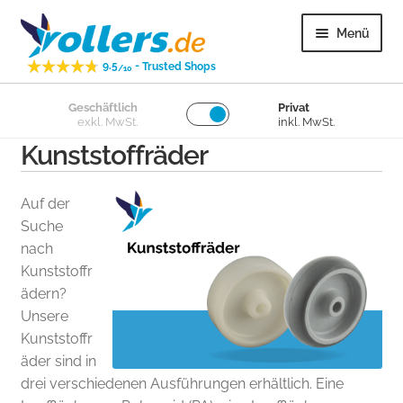
Zur
Zum
Menü
Navigation
Inhalt
-
9.5
Trusted Shops
springen
springen
/10
Unter
Geschäftlich
Privat
Lenkrollen
exkl. MwSt.
inkl. MwSt.
öffnen
Kunststoffräder
Unter
Bockrollen
öffnen
Auf der
Unter
Lose Räder
Suche
öffnen
nach
Unter
Kunststoffr
Überige
öffnen
ädern?
Unsere
Unter
Kundenservice
Kunststoffr
öffnen
äder sind in
drei verschiedenen Ausführungen erhältlich. Eine