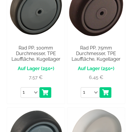
Rad PP, 100mm
Rad PP, 75mm
Durchmesser, TPE
Durchmesser, TPE
Lauffläche, Kugellager
Lauffläche, Kugellager
(250+)
(250+)
7,57
€
6,45
€
Anzahl
Anzahl