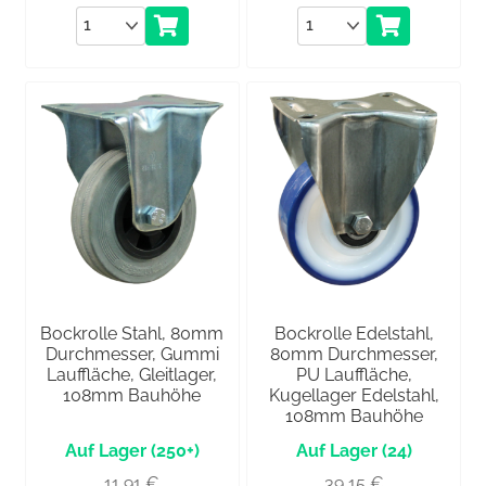
Anzahl
Anzahl
Bockrolle Stahl, 80mm
Bockrolle Edelstahl,
Durchmesser, Gummi
80mm Durchmesser,
Lauffläche, Gleitlager,
PU Lauffläche,
108mm Bauhöhe
Kugellager Edelstahl,
108mm Bauhöhe
(250+)
(24)
11,91
€
39,15
€