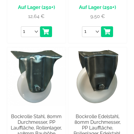
(250+)
(250+)
12,64
€
9,50
€
Anzahl
Anzahl
Bockrolle Stahl, 80mm
Bockrolle Edelstahl,
Durchmesser, PP
80mm Durchmesser,
Lauffläche, Rollenlager,
PP Lauffläche,
108mm Bauhöhe
Rollenlager Edelstahl,