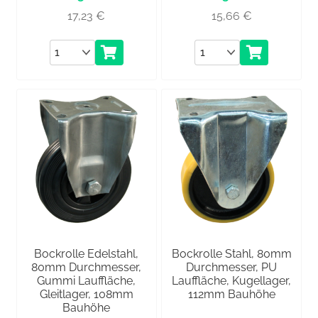
17,23
€
15,66
€
Anzahl
Anzahl
Bockrolle Edelstahl,
Bockrolle Stahl, 80mm
80mm Durchmesser,
Durchmesser, PU
Gummi Lauffläche,
Lauffläche, Kugellager,
Gleitlager, 108mm
112mm Bauhöhe
Bauhöhe