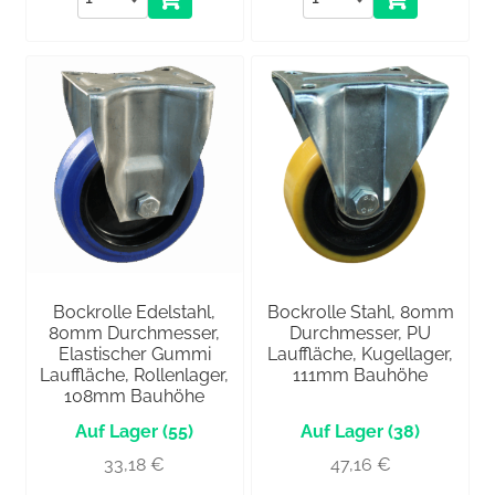
Bockrolle Edelstahl,
Bockrolle Stahl, 80mm
80mm Durchmesser,
Durchmesser, PU
Elastischer Gummi
Lauffläche, Kugellager,
Lauffläche, Rollenlager,
111mm Bauhöhe
108mm Bauhöhe
(55)
(38)
33,18
€
47,16
€