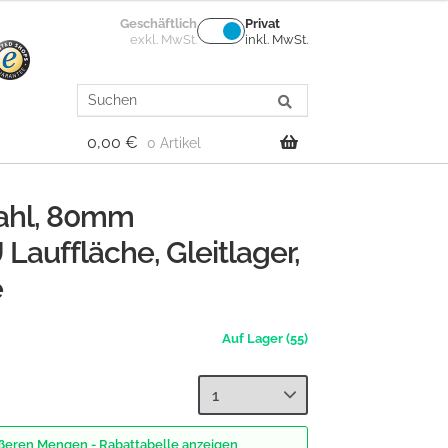
Geschäftlich
Privat
exkl. MwSt.
inkl. MwSt.
Search
for:
0,00
€
0 Artikel
tahl, 80mm
Lauffläche, Gleitlager,
e
(55)
rößeren Mengen - Rabattabelle anzeigen