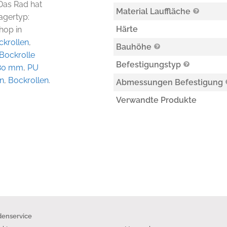
 Das Rad hat
Material Lauffläche
agertyp:
Härte
Shop in
ckrollen
,
Bauhöhe
Bockrolle
Befestigungstyp
 80 mm
,
PU
en
,
Bockrollen
.
Abmessungen Befestigung
Verwandte Produkte
enservice