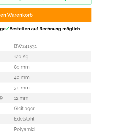
den Warenkorb
age
✓
Bestellen auf Rechnung möglich
BW241531
120 Kg
80 mm
40 mm
30 mm
12 mm
Gleitlager
Edelstahl
Polyamid