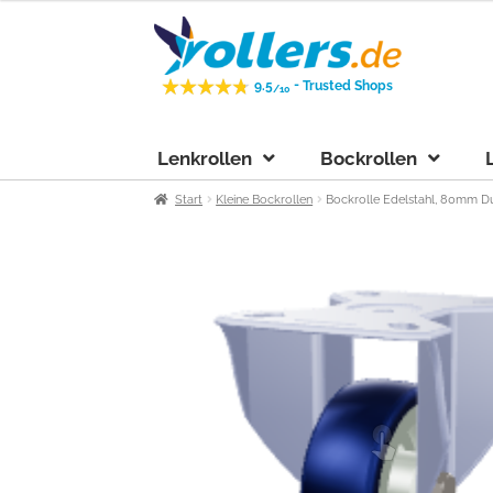
Zur
Zum
Navigation
Inhalt
springen
springen
-
9.5
Trusted Shops
/10
Lenkrollen
Bockrollen
Start
Kleine Bockrollen
Bockrolle Edelstahl, 80mm Du