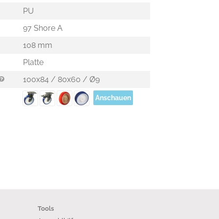
PU
97 Shore A
108 mm
Platte
100x84 / 80x60 / Ø9
Anschauen
Tools