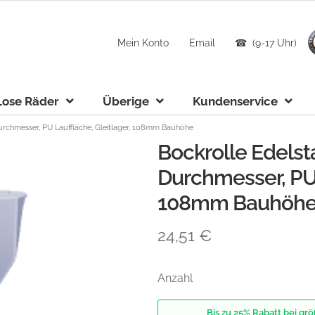
Mein Konto
Email
☎ (9-17 Uhr)
Lose Räder
Überige
Kundenservice
rchmesser, PU Lauffläche, Gleitlager, 108mm Bauhöhe
Bockrolle Edels
Durchmesser, PU 
108mm Bauhöh
24,51
€
Anzahl
Bis zu 25% Rabatt bei g