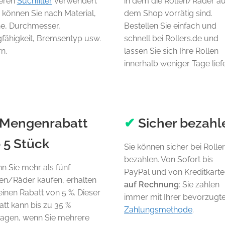
eren
Suchfilter
verwenden.
in dem die Rollen/Räder a
 können Sie nach Material,
dem Shop vorrätig sind.
e, Durchmesser,
Bestellen Sie einfach und
gfähigkeit, Bremsentyp usw.
schnell bei Rollers.de und
rn.
lassen Sie sich Ihre Rollen
innerhalb weniger Tage lief
Mengenrabatt
✔
Sicher bezahl
 5 Stück
Sie können sicher bei Rolle
bezahlen. Von Sofort bis
n Sie mehr als fünf
PayPal und von Kreditkarte
len/Räder kaufen, erhalten
auf Rechnung
: Sie zahlen
einen Rabatt von 5 %. Dieser
immer mit Ihrer bevorzugt
tt kann bis zu 35 %
Zahlungsmethode
.
ragen, wenn Sie mehrere