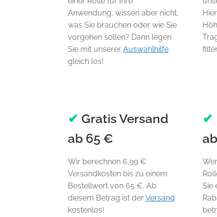
einer Rolle für Ihre
uns
Anwendung, wissen aber nicht,
Hier
was Sie brauchen oder wie Sie
Höh
vorgehen sollen? Dann legen
Tra
Sie mit unserer
Auswahlhilfe
filte
gleich los!
✔
Gratis Versand
✔
ab 65 €
ab
Wir berechnen 6,99 €
Wen
Versandkosten bis zu einem
Rol
Bestellwert von 65 €. Ab
Sie 
diesem Betrag ist der
Versand
Raba
kostenlos!
bet