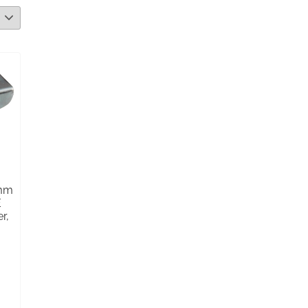
0mm
E
r,