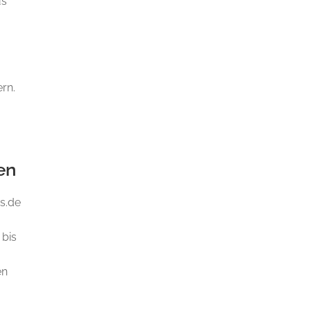
us
ern.
en
rs.de
 bis
en