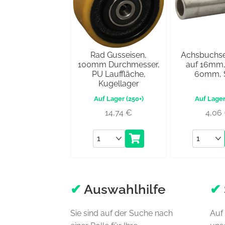
Rad Gusseisen,
Achsbuchs
100mm Durchmesser,
auf 16mm,
PU Lauffläche,
60mm, S
Kugellager
(250+)
14,74
€
4,06
Anzahl
Anzahl
✔
Auswahlhilfe
✔
Sie sind auf der Suche nach
Auf 