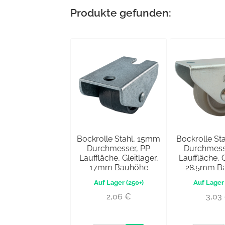
Produkte gefunden:
Bockrolle Stahl, 15mm
Bockrolle St
Durchmesser, PP
Durchmess
Lauffläche, Gleitlager,
Lauffläche, G
17mm Bauhöhe
28.5mm B
(250+)
2,06
€
3,03