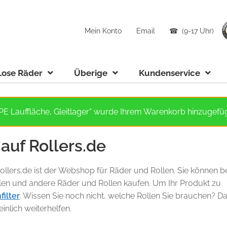
Mein Konto
Email
☎ (9-17 Uhr)
Lose Räder
Überige
Kundenservice
E Lauffläche, Gleitlager“ wurde Ihrem Warenkorb hinzugefüg
 auf Rollers.de
llers.de ist der Webshop für Räder und Rollen. Sie können b
len und andere Räder und Rollen kaufen. Um Ihr Produkt zu
filter
. Wissen Sie noch nicht, welche Rollen Sie brauchen? D
nlich weiterhelfen.