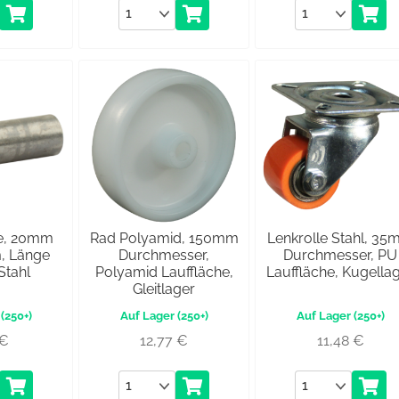
Anzahl
Anzahl
e, 20mm
Rad Polyamid, 150mm
Lenkrolle Stahl, 3
, Länge
Durchmesser,
Durchmesser, PU
tahl
Polyamid Lauffläche,
Lauffläche, Kugella
Gleitlager
(250+)
(250+)
(250+)
€
12,77
€
11,48
€
Anzahl
Anzahl