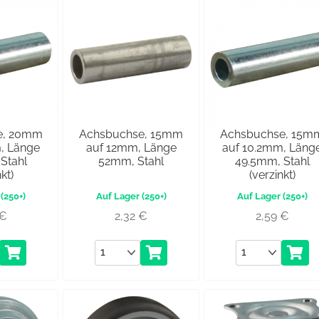
e, 20mm
Achsbuchse, 15mm
Achsbuchse, 15m
, Länge
auf 12mm, Länge
auf 10.2mm, Läng
Stahl
52mm, Stahl
49.5mm, Stahl
kt)
(verzinkt)
(250+)
(250+)
(250+)
€
2,32
€
2,59
€
Anzahl
Anzahl