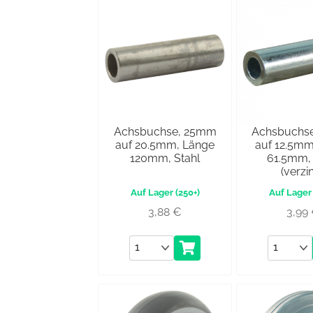
Achsbuchse, 25mm
Achsbuchs
auf 20.5mm, Länge
auf 12.5mm
120mm, Stahl
61.5mm, 
(verzin
(250+)
3,88
€
3,99
Anzahl
Anzahl