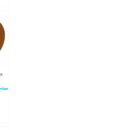
,
r,
erbar