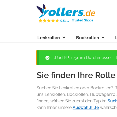
Zur
Zum
Navigation
Inhalt
springen
springen
-
9.5
Trusted Shops
/10
Lenkrollen
Bockrollen
„Rad PP, 125mm Durchmesser, TP
Sie finden Ihre Rolle
Suchen Sie Lenkrollen oder Bockrollen? Ro
uns Lenkrollen, Bockrollen, Hubwagenrol
finden, wählen Sie zuerst den Typ im
Such
kann Ihnen unsere
Auswahlhilfe
wahrschei