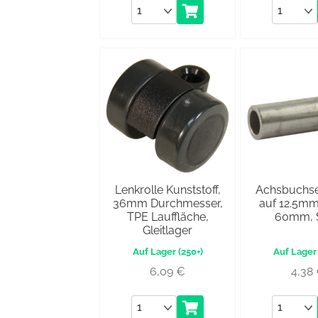
Anzahl
Anzahl
Lenkrolle Kunststoff,
Achsbuchs
36mm Durchmesser,
auf 12.5mm
TPE Lauffläche,
60mm, S
Gleitlager
(250+)
6,09
€
4,38
Anzahl
Anzahl