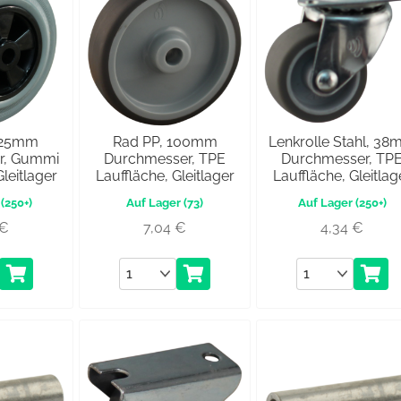
125mm
Rad PP, 100mm
Lenkrolle Stahl, 3
r, Gummi
Durchmesser, TPE
Durchmesser, TP
Gleitlager
Lauffläche, Gleitlager
Lauffläche, Gleitlag
(250+)
(73)
(250+)
€
7,04
€
4,34
€
Anzahl
Anzahl