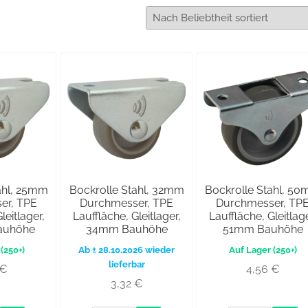
ahl, 25mm
Bockrolle Stahl, 32mm
Bockrolle Stahl, 5
er, TPE
Durchmesser, TPE
Durchmesser, TP
leitlager,
Lauffläche, Gleitlager,
Lauffläche, Gleitlage
auhöhe
34mm Bauhöhe
51mm Bauhöhe
(250+)
Ab ± 28.10.2026 wieder
(250+)
lieferbar
€
4,56
€
3,32
€