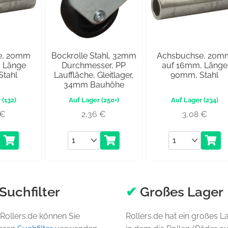
e, 20mm
Bockrolle Stahl, 32mm
Achsbuchse, 20m
 Länge
Durchmesser, PP
auf 16mm, Länge
tahl
Lauffläche, Gleitlager,
90mm, Stahl
34mm Bauhöhe
(132)
(250+)
(234)
€
2,36
€
3,08
€
Anzahl
Anzahl
Suchfilter
✔
Großes Lager
Rollers.de können Sie
Rollers.de hat ein großes L