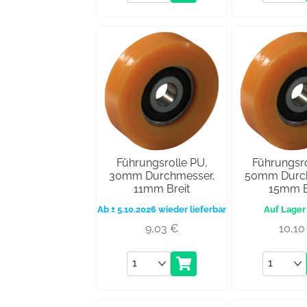
Führungsrolle PU,
Führungsro
30mm Durchmesser,
50mm Durch
11mm Breit
15mm B
Ab ± 5.10.2026 wieder lieferbar
9,03
€
10,1
Anzahl
Anzahl