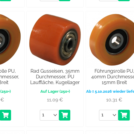
lle PU,
Rad Gusseisen, 35mm
Führungsrolle PU
messer,
Durchmesser, PU
40mm Durchmesse
reit
Lauffläche, Kugellager
15mm Breit
(250+)
(250+)
Ab ± 5.10.2026 wieder lief
0
€
11,09
€
10,31
€
Anzahl
Anzahl