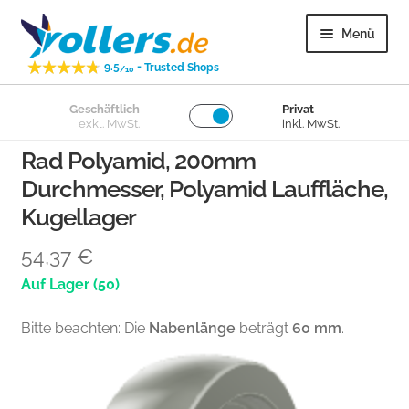
Zur
Zum
Menü
Navigation
Inhalt
-
9.5
Trusted Shops
springen
springen
/10
Unter
Geschäftlich
Privat
Lenkrollen
exkl. MwSt.
inkl. MwSt.
öffnen
Rad Polyamid, 200mm
Unter
Bockrollen
Durchmesser, Polyamid Lauffläche,
öffnen
Kugellager
Unter
Lose Räder
öffnen
54,37
€
Unter
Überige
(50)
öffnen
Bitte beachten: Die
Nabenlänge
beträgt
60 mm
.
Unter
Kundenservice
öffnen