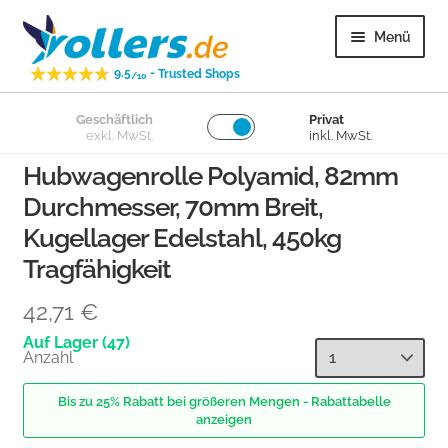
Zur
Zum
Menü
Navigation
Inhalt
-
9.5
Trusted Shops
springen
springen
/10
Unter
Geschäftlich
Privat
Lenkrollen
exkl. MwSt.
inkl. MwSt.
öffnen
Hubwagenrolle Polyamid, 82mm
Unter
Bockrollen
Durchmesser, 70mm Breit,
öffnen
Kugellager Edelstahl, 450kg
Unter
Lose Räder
öffnen
Tragfähigkeit
Unter
Überige
42,71
€
öffnen
(47)
Anzahl
Unter
Kundenservice
öffnen
Bis zu 25% Rabatt bei größeren Mengen - Rabattabelle
anzeigen