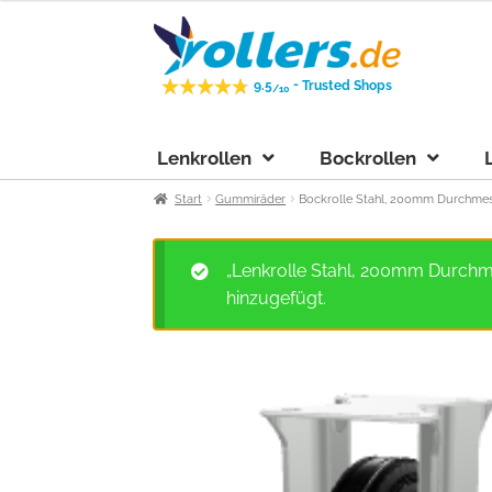
Zur
Zum
Navigation
Inhalt
springen
springen
-
9.5
Trusted Shops
/10
Lenkrollen
Bockrollen
Start
Gummiräder
Bockrolle Stahl, 200mm Durchmess
„Lenkrolle Stahl, 200mm Durchme
hinzugefügt.