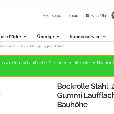
Mein Konto
Email
☎ (9-17 Uhr)
Lose Räder
Überige
Kundenservice
er, Gummi Lauffläche, Gleitlager, 235mm Bauhöhe
sser, Gummi Lauffläche, Gleitlager, Totalfeststeller, Nachl
Bockrolle Stahl
Gummi Lauffläch
Bauhöhe