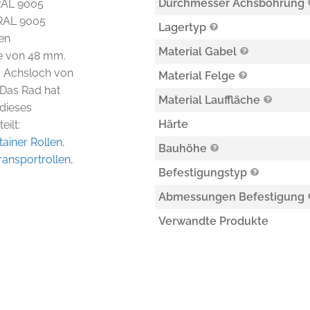
Durchmesser Achsbohrung
 RAL 9005
(RAL 9005
Lagertyp
nen
Material Gabel
e von 48 mm.
m Achsloch von
Material Felge
 Das Rad hat
Material Lauffläche
 dieses
Härte
eilt:
ainer Rollen
,
Bauhöhe
ransportrollen
,
Befestigungstyp
Abmessungen Befestigung
Verwandte Produkte