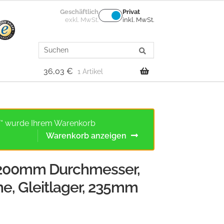
Geschäftlich
Privat
exkl. MwSt.
inkl. MwSt.
Search
for:
36,03
€
1 Artikel
auf“ wurde Ihrem Warenkorb
Warenkorb anzeigen
, 200mm Durchmesser,
e, Gleitlager, 235mm