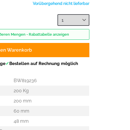
Vorübergehend nicht lieferbar
rößeren Mengen - Rabattabelle anzeigen
den Warenkorb
age
✓
Bestellen auf Rechnung möglich
BW819236
200 Kg
200 mm
60 mm
48 mm