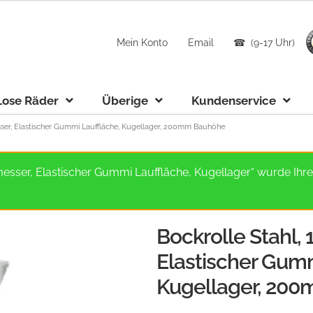
Mein Konto
Email
☎ (9-17 Uhr)
Lose Räder
Überige
Kundenservice
er, Elastischer Gummi Lauffläche, Kugellager, 200mm Bauhöhe
ser, Elastischer Gummi Lauffläche, Kugellager“ wurde Ihr
Bockrolle Stahl
Elastischer Gumm
Kugellager, 20