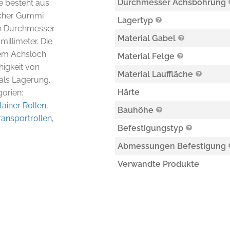
Durchmesser Achsbohrung
e besteht aus
scher Gummi
Lagertyp
en Durchmesser
Material Gabel
millimeter. Die
nem Achsloch
Material Felge
higkeit von
Material Lauffläche
 als Lagerung.
Härte
gorien:
ainer Rollen
,
Bauhöhe
ransportrollen
,
Befestigungstyp
Abmessungen Befestigung
Verwandte Produkte