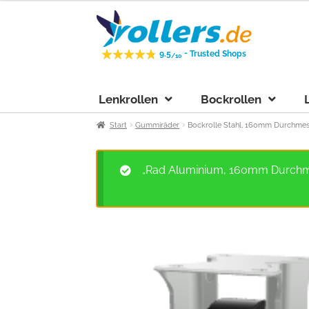
Zur
Zum
Navigation
Inhalt
springen
springen
-
9.5
Trusted Shops
/10
Lenkrollen
Bockrollen
Start
Gummiräder
Bockrolle Stahl, 160mm Durchmess
„Rad Aluminium, 160mm Durchmes