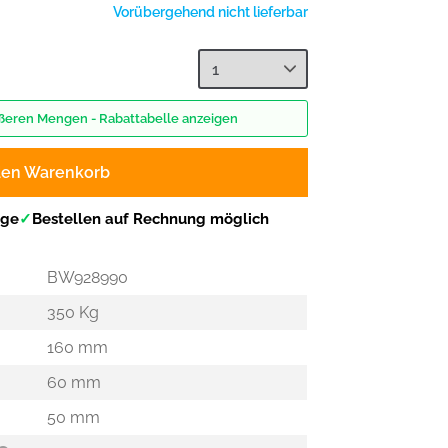
Vorübergehend nicht lieferbar
rößeren Mengen - Rabattabelle anzeigen
den Warenkorb
age
✓
Bestellen auf Rechnung möglich
BW928990
350 Kg
160 mm
60 mm
50 mm