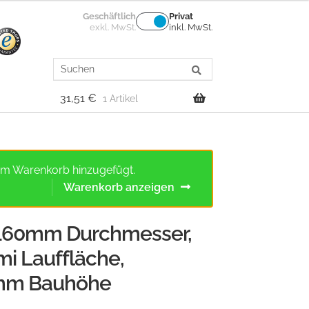
Geschäftlich
Privat
exkl. MwSt.
inkl. MwSt.
Search
for:
31,51
€
1 Artikel
em Warenkorb hinzugefügt.
Warenkorb anzeigen
, 160mm Durchmesser,
i Lauffläche,
0mm Bauhöhe