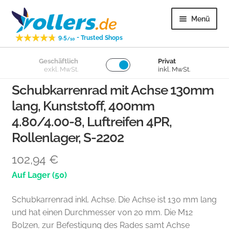
Zur
Zum
Menü
Navigation
Inhalt
-
9.5
Trusted Shops
springen
springen
/10
Unter
Geschäftlich
Privat
Lenkrollen
exkl. MwSt.
inkl. MwSt.
öffnen
Schubkarrenrad mit Achse 130mm
Unter
Bockrollen
lang, Kunststoff, 400mm
öffnen
4.80/4.00-8, Luftreifen 4PR,
Unter
Lose Räder
öffnen
Rollenlager, S-2202
Unter
Überige
102,94
€
öffnen
(50)
Unter
Kundenservice
öffnen
Schubkarrenrad inkl. Achse. Die Achse ist 130 mm lang
und hat einen Durchmesser von 20 mm. Die M12
Bolzen, zur Befestigung des Rades samt Achse