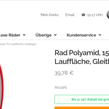
Mein Konto
Email
☎ (9-17 Uhr)
Lose Räder
Überige
Kundenservice
r, PU Lauffläche, Gleitlager
Rad Polyamid, 
Lauffläche, Gleit
39,78
€
Anzahl
Bis zu 25% Rabatt bei g