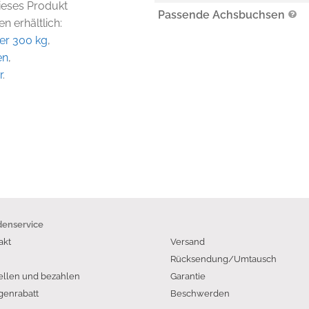
Dieses Produkt
Passende Achsbuchsen
n erhältlich:
er 300 kg
,
en
,
r
.
enservice
akt
Versand
Rücksendung/Umtausch
ellen und bezahlen
Garantie
enrabatt
Beschwerden