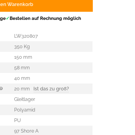
den Warenkorb
age
✓
Bestellen auf Rechnung möglich
LW320807
350 Kg
150 mm
58 mm
40 mm
20 mm
Ist das zu groß?
Gleitlager
Polyamid
PU
97 Shore A