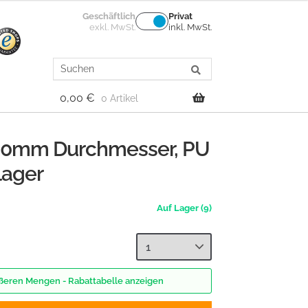
Geschäftlich
Privat
exkl. MwSt.
inkl. MwSt.
Search
for:
0,00
€
0 Artikel
150mm Durchmesser, PU
lager
(9)
rößeren Mengen - Rabattabelle anzeigen