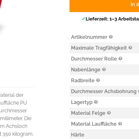
In 
✓
Lieferzeit: 1–3 Arbeitst
Artikelnummer
Maximale Tragfähigkeit
Durchmesser Rolle
Nabenlänge
Radbreite
Durchmesser Achsbohrung
aterial der
Lagertyp
auffläche PU
 Durchmesser
Material Felge
millimeter. Die
Material Lauffläche
nem Achsloch
gt 350 kilogram.
Härte