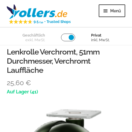
Zur
Zum
Menü
Navigation
Inhalt
-
9.5
Trusted Shops
springen
springen
/10
Unter
Geschäftlich
Privat
Lenkrollen
exkl. MwSt.
inkl. MwSt.
öffnen
Lenkrolle Verchromt, 51mm
Unter
Bockrollen
Durchmesser, Verchromt
öffnen
Lauffläche
Unter
Lose Räder
öffnen
25,60
€
Unter
Überige
(41)
öffnen
Unter
Kundenservice
öffnen