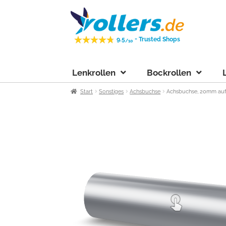
Zur
Zum
Navigation
Inhalt
springen
springen
-
9.5
Trusted Shops
/10
Lenkrollen
Bockrollen
Start
Sonstiges
Achsbuchse
Achsbuchse, 20mm auf 