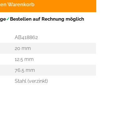
den Warenkorb
age
✓
Bestellen auf Rechnung möglich
AB418862
20 mm
12.5 mm
76.5 mm
Stahl (verzinkt)