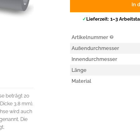
In 
✓
Lieferzeit: 1–3 Arbeitst
Artikelnummer
Außendurchmesser
Innendurchmesser
Länge
Material
e beträgt 20
Dicke 3.8 mm).
chse wird auch
genannt. Die
gt.