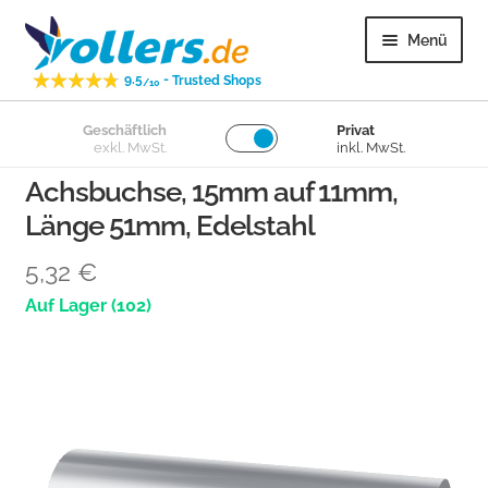
Zur
Zum
Menü
Navigation
Inhalt
-
9.5
Trusted Shops
springen
springen
/10
Unter
Geschäftlich
Privat
Lenkrollen
exkl. MwSt.
inkl. MwSt.
öffnen
Achsbuchse, 15mm auf 11mm,
Unter
Bockrollen
Länge 51mm, Edelstahl
öffnen
Unter
Lose Räder
5,32
€
öffnen
(102)
Unter
Überige
öffnen
Unter
Kundenservice
öffnen