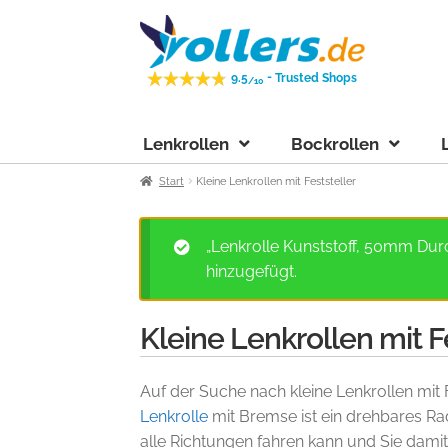
Zur
Zum
Navigation
Inhalt
springen
springen
-
9.5
Trusted Shops
/10
Lenkrollen
Bockrollen
Start
Kleine Lenkrollen mit Feststeller
„Lenkrolle Kunststoff, 50mm Durc
hinzugefügt.
Kleine Lenkrollen mit F
Auf der Suche nach kleine Lenkrollen mit F
Lenkrolle
mit Bremse ist ein drehbares Ra
alle Richtungen fahren kann und Sie dami