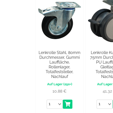
Lenkrolle Stahl, 80mm
Lenkrolle Ku
Durchmesser, Gummi
75mm Durch
Lauffläche,
PU Lauff
Rollenlager,
Gleitla
Totalfeststeller,
Totalfests
Nachlauf
Nachl
(250+)
10,88
€
41,3
Anzahl
Anzahl