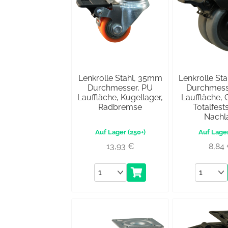
Lenkrolle Stahl, 35mm
Lenkrolle St
Durchmesser, PU
Durchmess
Lauffläche, Kugellager,
Lauffläche, G
Radbremse
Totalfests
Nachl
(250+)
13,93
€
8,84
Anzahl
Anzahl