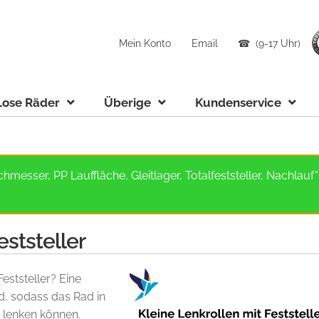
Mein Konto
Email
☎ (9-17 Uhr)
Lose Räder
Überige
Kundenservice
hmesser, PP Lauffläche, Gleitlager, Totalfeststeller, Nachla
eststeller
eststeller? Eine
d, sodass das Rad in
t lenken können.