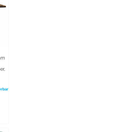
5mm
er,
erbar