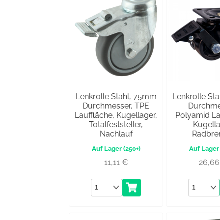
Lenkrolle Stahl, 75mm
Lenkrolle St
Durchmesser, TPE
Durchme
Lauffläche, Kugellager,
Polyamid La
Totalfeststeller,
Kugella
Nachlauf
Radbr
(250+)
11,11
€
26,6
Anzahl
Anzahl