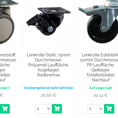
nststoff,
Lenkrolle Stahl, 75mm
Lenkrolle Edelstahl
messer,
Durchmesser,
50mm Durchmesse
läche,
Polyamid Lauffläche,
PP Lauffläche,
ger,
Kugellager,
Gleitlager,
teller,
Radbremse
Totalfeststeller,
auf
Nachlauf
(250+)
Vorübergehend nicht lieferbar
(48)
2
€
26,66
€
29,14
€
Anzahl
Anzahl