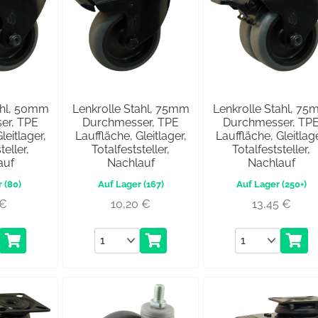
ahl, 50mm
Lenkrolle Stahl, 75mm
Lenkrolle Stahl, 7
er, TPE
Durchmesser, TPE
Durchmesser, TP
leitlager,
Lauffläche, Gleitlager,
Lauffläche, Gleitlage
teller,
Totalfeststeller,
Totalfeststeller,
auf
Nachlauf
Nachlauf
(80)
(167)
(250+)
€
10,20
€
13,45
€
Anzahl
Anzahl