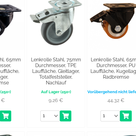
ahl, 65mm
Lenkrolle Stahl, 75mm
Lenkrolle Stahl, 6
sser,
Durchmesser, TPE
Durchmesser, PU
uffläche,
Lauffläche, Gleitlager,
Lauffläche, Kugellag
ger,
Totalfeststeller,
Radbremse
emse
Nachlauf
(250+)
(250+)
Vorübergehend nicht lief
6
€
9,26
€
44,32
€
Anzahl
Anzahl