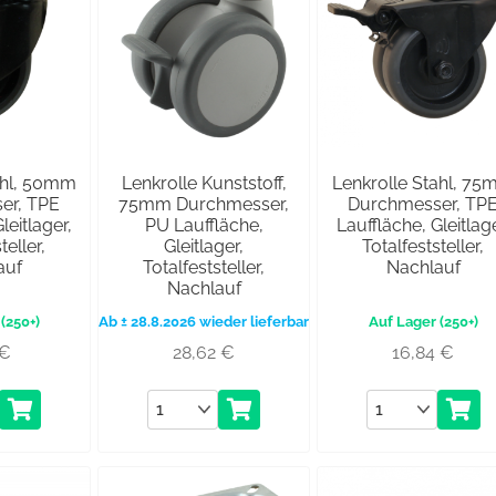
ahl, 50mm
Lenkrolle Kunststoff,
Lenkrolle Stahl, 7
er, TPE
75mm Durchmesser,
Durchmesser, TP
leitlager,
PU Lauffläche,
Lauffläche, Gleitlage
teller,
Gleitlager,
Totalfeststeller,
auf
Totalfeststeller,
Nachlauf
Nachlauf
(250+)
Ab ± 28.8.2026 wieder lieferbar
(250+)
€
28,62
€
16,84
€
Anzahl
Anzahl