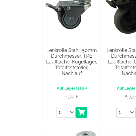
Lenkrolle Stahl, 50mm
Lenkrolle St
Durchmesser, TPE
Durchmess
Lauffläche, Kugellager,
Lauffläche, G
Totalfeststeller,
Totalfests
Nachlauf
Nachl
(250+)
11,72
€
8,73
Anzahl
Anzahl