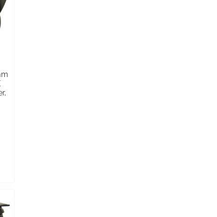
5mm
E
r,