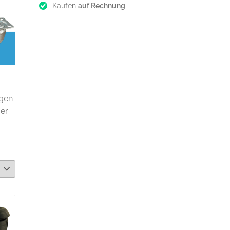
Kaufen
auf Rechnung
ngen
er.