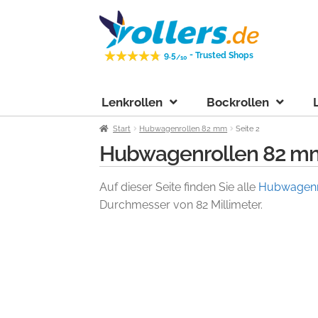
Zur
Zum
Navigation
Inhalt
springen
springen
-
9.5
Trusted Shops
/10
Lenkrollen
Bockrollen
Start
Hubwagenrollen 82 mm
Seite 2
Hubwagenrollen 82 m
Auf dieser Seite finden Sie alle
Hubwagenr
Durchmesser von 82 Millimeter.